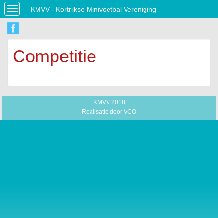
KMVV - Kortrijkse Minivoetbal Vereniging
Toggle
navigation
Competitie
KMVV 2018
Realisatie door
VCO