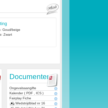
ting
n: Goud/beige
e: Zwart
Documenten
Ongevalsaangifte
Kalender
(
PDF
,
ICS
)
Fairplay Fiche
Wedstrijdblad nr 16