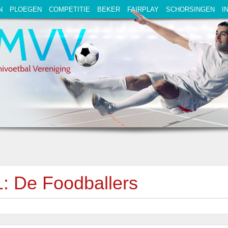
N
PLOEGEN
COMPETITIE
BEKER
FAIRPLAY
SCHORSINGEN
I
: De Foodballers