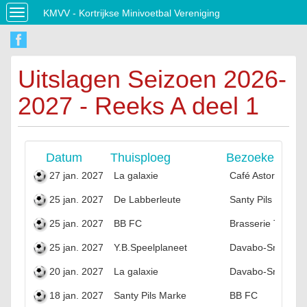
KMVV - Kortrijkse Minivoetbal Vereniging
Toggle
navigation
Uitslagen Seizoen 2026-
2027 - Reeks A deel 1
Datum
Thuisploeg
Bezoekers
27 jan. 2027
La galaxie
Café Astor
25 jan. 2027
De Labberleute
Santy Pils Marke
25 jan. 2027
BB FC
Brasserie Thomm
25 jan. 2027
Y.B.Speelplaneet
Davabo-Smooth S
20 jan. 2027
La galaxie
Davabo-Smooth S
18 jan. 2027
Santy Pils Marke
BB FC