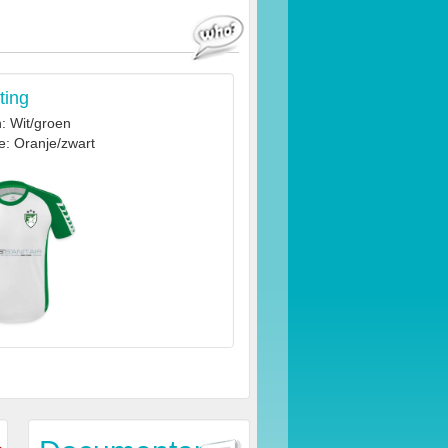
ting
: Wit/groen
e: Oranje/zwart