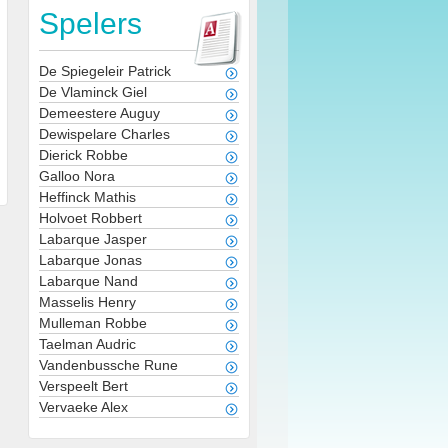
Spelers
De Spiegeleir Patrick
De Vlaminck Giel
Demeestere Auguy
Dewispelare Charles
Dierick Robbe
Galloo Nora
Heffinck Mathis
Holvoet Robbert
Labarque Jasper
Labarque Jonas
Labarque Nand
Masselis Henry
Mulleman Robbe
Taelman Audric
Vandenbussche Rune
Verspeelt Bert
Vervaeke Alex