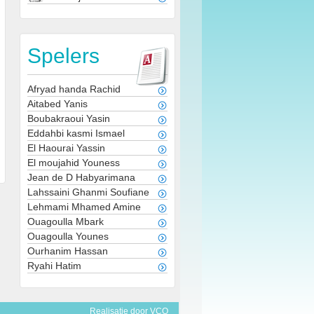
Spelers
Afryad handa Rachid
Aitabed Yanis
Boubakraoui Yasin
Eddahbi kasmi Ismael
El Haourai Yassin
El moujahid Youness
Jean de D Habyarimana
Lahssaini Ghanmi Soufiane
Lehmami Mhamed Amine
Ouagoulla Mbark
Ouagoulla Younes
Ourhanim Hassan
Ryahi Hatim
Realisatie door
VCO