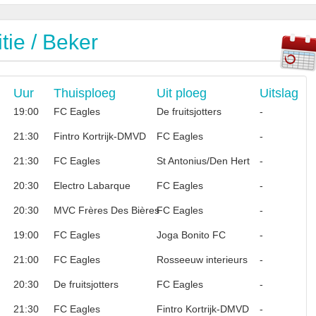
ie / Beker
Uur
Thuisploeg
Uit ploeg
Uitslag
19:00
FC Eagles
De fruitsjotters
-
21:30
Fintro Kortrijk-DMVD
FC Eagles
-
21:30
FC Eagles
St Antonius/Den Hert
-
20:30
Electro Labarque
FC Eagles
-
20:30
MVC Frères Des Bières
FC Eagles
-
19:00
FC Eagles
Joga Bonito FC
-
21:00
FC Eagles
Rosseeuw interieurs
-
20:30
De fruitsjotters
FC Eagles
-
21:30
FC Eagles
Fintro Kortrijk-DMVD
-