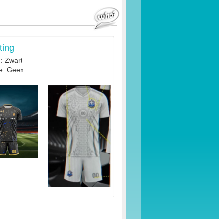
ting
: Zwart
e: Geen