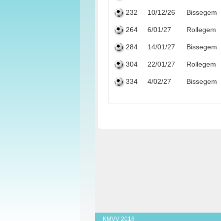
232
10/12/26
Bissegem
264
6/01/27
Rollegem
284
14/01/27
Bissegem
304
22/01/27
Rollegem
334
4/02/27
Bissegem
KMVV 2018