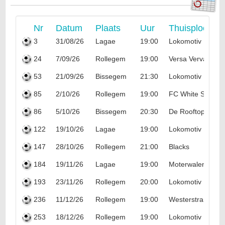
Nr
Datum
Plaats
Uur
Thuisploeg
3
31/08/26
Lagae
19:00
Lokomotiv Popo
24
7/09/26
Rollegem
19:00
Versa Vervacke
53
21/09/26
Bissegem
21:30
Lokomotiv Popo
85
2/10/26
Rollegem
19:00
FC White Star
86
5/10/26
Bissegem
20:30
De Rooftoppers
122
19/10/26
Lagae
19:00
Lokomotiv Popo
147
28/10/26
Rollegem
21:00
Blacks
184
19/11/26
Lagae
19:00
Moterwalen '09
193
23/11/26
Rollegem
20:00
Lokomotiv Popo
236
11/12/26
Rollegem
19:00
Westerstrand
253
18/12/26
Rollegem
19:00
Lokomotiv Popo