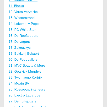
11. Blacks
12. Versa Vervacke
13. Westerstrand
14. Lokomotiv Popo
15. FC White Star
16. De Rooftoppers
17. De vagant
18. Zakouzkys
19. Bakkerij Bekaert
20. De Foodballers
21. MVC Beauty & More
22. Goalkick Murphys
23. Twentyone Kortrijk
24. Moatn BV
25. Rosseeuw interieurs
26. Electro Labarque
27. De fruitsjotters