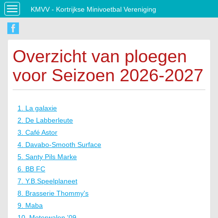
KMVV - Kortrijkse Minivoetbal Vereniging
Toggle
navigation
Overzicht van ploegen
voor Seizoen 2026-2027
1. La galaxie
2. De Labberleute
3. Café Astor
4. Davabo-Smooth Surface
5. Santy Pils Marke
6. BB FC
7. Y.B.Speelplaneet
8. Brasserie Thommy's
9. Maba
10. Moterwalen '09