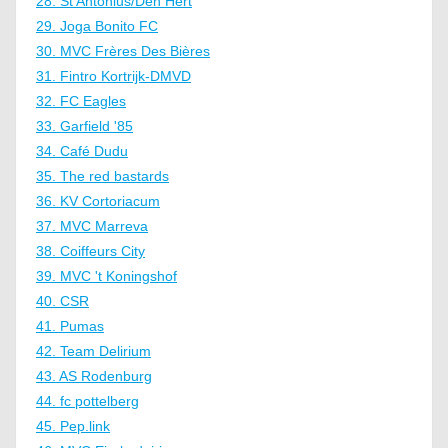
28. St Antonius/Den Hert
29. Joga Bonito FC
30. MVC Frères Des Bières
31. Fintro Kortrijk-DMVD
32. FC Eagles
33. Garfield '85
34. Café Dudu
35. The red bastards
36. KV Cortoriacum
37. MVC Marreva
38. Coiffeurs City
39. MVC 't Koningshof
40. CSR
41. Pumas
42. Team Delirium
43. AS Rodenburg
44. fc pottelberg
45. Pep.link