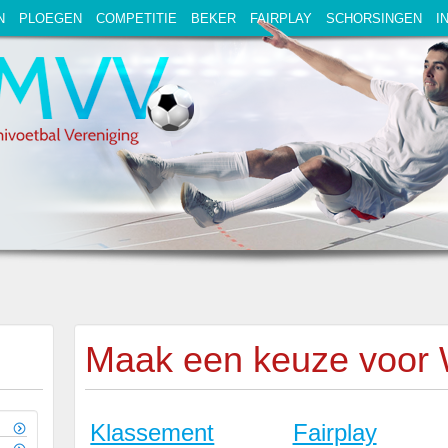
N
PLOEGEN
COMPETITIE
BEKER
FAIRPLAY
SCHORSINGEN
I
Maak een keuze voor 
Klassement
Fairplay