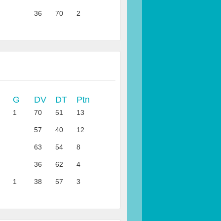
36
70
2
G
DV
DT
Ptn
1
70
51
13
57
40
12
63
54
8
36
62
4
1
38
57
3