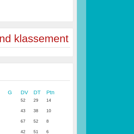
ind klassement
G
DV
DT
Ptn
52
29
14
43
38
10
67
52
8
42
51
6