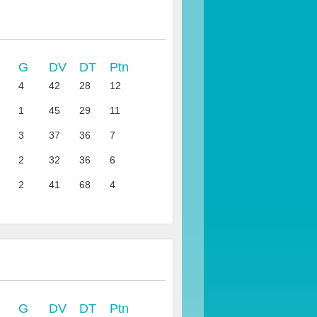
G
DV
DT
Ptn
4
42
28
12
1
45
29
11
3
37
36
7
2
32
36
6
2
41
68
4
G
DV
DT
Ptn