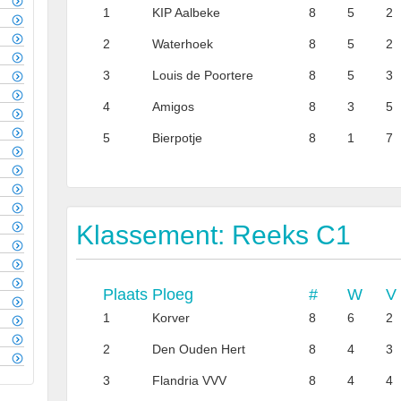
1
KIP Aalbeke
8
5
2
2
Waterhoek
8
5
2
3
Louis de Poortere
8
5
3
4
Amigos
8
3
5
5
Bierpotje
8
1
7
Klassement: Reeks C1
Plaats
Ploeg
#
W
V
1
Korver
8
6
2
2
Den Ouden Hert
8
4
3
3
Flandria VVV
8
4
4