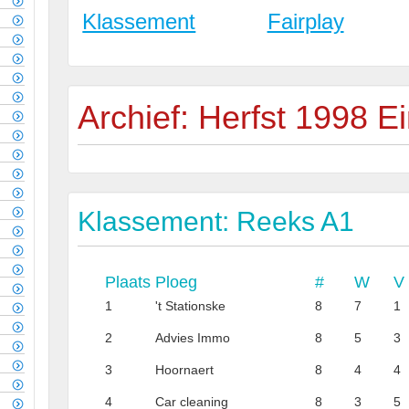
Klassement
Fairplay
Archief: Herfst 1998 E
Klassement: Reeks A1
Plaats
Ploeg
#
W
V
1
't Stationske
8
7
1
2
Advies Immo
8
5
3
3
Hoornaert
8
4
4
4
Car cleaning
8
3
5