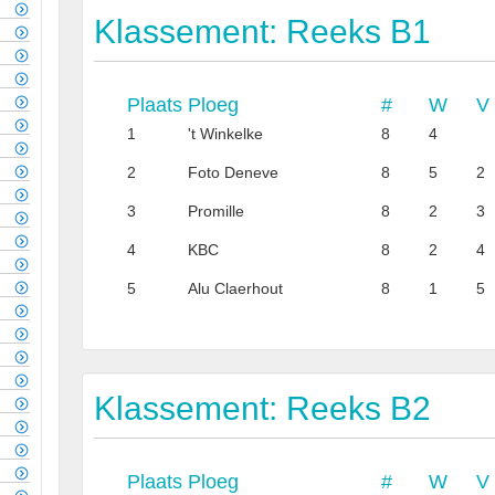
Klassement: Reeks B1
Plaats
Ploeg
#
W
V
1
't Winkelke
8
4
2
Foto Deneve
8
5
2
3
Promille
8
2
3
4
KBC
8
2
4
5
Alu Claerhout
8
1
5
Klassement: Reeks B2
Plaats
Ploeg
#
W
V