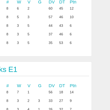
#
W
V
G
DV
DT
Ptn
8
6
2
60
45
12
8
5
3
57
46
10
8
3
5
44
43
6
8
3
5
37
46
6
8
3
5
35
53
6
ks E1
#
W
V
G
DV
DT
Ptn
8
7
1
56
18
14
8
3
2
3
33
27
9
8
3
4
1
26
32
7