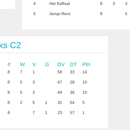
4
Het Kaffaat
8
3
3
5
Jempi Rent
8
5
ks C2
#
W
V
G
DV
DT
Ptn
8
7
1
58
33
14
8
5
3
47
28
10
8
5
3
49
36
10
8
2
5
1
31
54
5
8
7
1
23
57
1