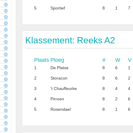
5
Sportief
8
1
7
Klassement: Reeks A2
Plaats
Ploeg
#
W
V
1
De Platse
8
6
1
2
Storacon
8
6
2
3
't Chauffeurke
8
4
4
4
Pirroen
8
2
6
5
Rosendael
8
1
6