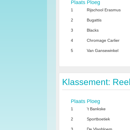
Plaats
Ploeg
1
Rijschool Erasmus
2
Bugattis
3
Blacks
4
Chromage Carlier
5
Van Gansewinkel
Klassement: Ree
Plaats
Ploeg
1
't Bankske
2
Sportboetiek
3
De Vlasbloem