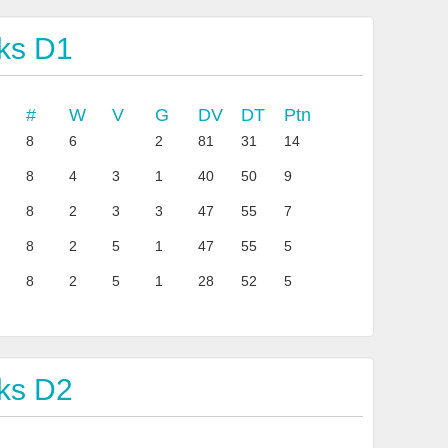
ks D1
#
W
V
G
DV
DT
Ptn
8
6
2
81
31
14
8
4
3
1
40
50
9
8
2
3
3
47
55
7
8
2
5
1
47
55
5
8
2
5
1
28
52
5
ks D2