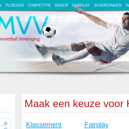
N
PLOEGEN
COMPETITIE
BEKER
FAIRPLAY
SCHORSINGEN
I
Maak een keuze voor 
Klassement
Fairplay