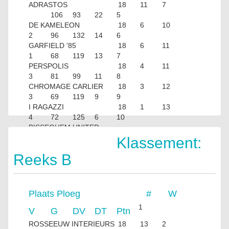
ADRASTOS
18
11
7
106
93
22
5
DE KAMELEON
18
6
10
2
96
132
14
6
GARFIELD '85
18
6
11
1
68
119
13
7
PERSPOLIS
18
4
11
3
81
99
11
8
CHROMAGE CARLIER
18
3
12
3
69
119
9
9
I RAGAZZI
18
1
13
4
72
125
6
10
BISSEGHEM UNITED
FF
Klassement:
Reeks B
Plaats
Ploeg
#
W
1
V
G
DV
DT
Ptn
ROSSEEUW INTERIEURS
18
13
2