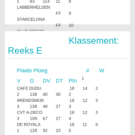
1
83
114
11
8
LABBERHELDEN
FF
9
STARCELONA
FF
10
CLUB TREIZE
FF
Klassement:
Reeks E
Plaats
Ploeg
#
W
1
V
G
DV
DT
Ptn
CAFE DUDU
18
14
2
2
138
40
30
2
ARENDSWIJK
18
12
3
3
138
48
27
3
CVT A-DECO
18
12
3
3
109
67
27
4
DE ROYALS
18
11
6
1
128
92
23
5