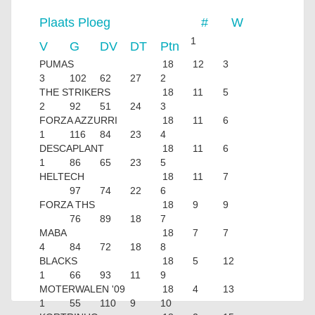
Plaats
Ploeg
#
W
1
V
G
DV
DT
Ptn
PUMAS
18
12
3
3
102
62
27
2
THE STRIKERS
18
11
5
2
92
51
24
3
FORZA AZZURRI
18
11
6
1
116
84
23
4
DESCAPLANT
18
11
6
1
86
65
23
5
HELTECH
18
11
7
97
74
22
6
FORZA THS
18
9
9
76
89
18
7
MABA
18
7
7
4
84
72
18
8
BLACKS
18
5
12
1
66
93
11
9
MOTERWALEN '09
18
4
13
1
55
110
9
10