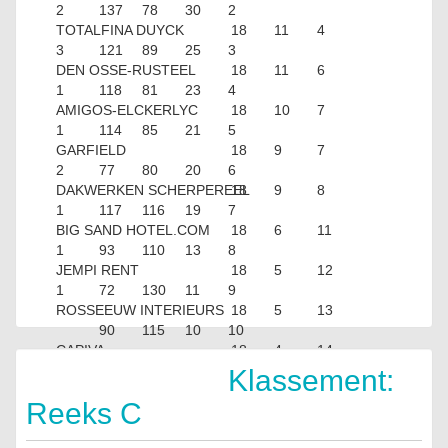
2
137
78
30
2
TOTALFINA DUYCK
18
11
4
3
121
89
25
3
DEN OSSE-RUSTEEL
18
11
6
1
118
81
23
4
AMIGOS-ELCKERLYC
18
10
7
1
114
85
21
5
GARFIELD
18
9
7
2
77
80
20
6
DAKWERKEN SCHERPEREEL
18
9
8
1
117
116
19
7
BIG SAND HOTEL.COM
18
6
11
1
93
110
13
8
JEMPI RENT
18
5
12
1
72
130
11
9
ROSSEEUW INTERIEURS
18
5
13
90
115
10
10
CAPIVA
18
4
14
86
141
8
Klassement:
Reeks C