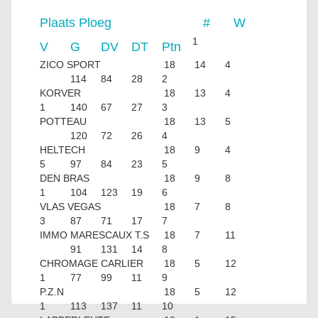
Plaats
Ploeg
#
W
1
V
G
DV
DT
Ptn
ZICO SPORT
18
14
4
114
84
28
2
KORVER
18
13
4
1
140
67
27
3
POTTEAU
18
13
5
120
72
26
4
HELTECH
18
9
4
5
97
84
23
5
DEN BRAS
18
9
8
1
104
123
19
6
VLAS VEGAS
18
7
8
3
87
71
17
7
IMMO MARESCAUX T.S
18
7
11
91
131
14
8
CHROMAGE CARLIER
18
5
12
1
77
99
11
9
P.Z.N
18
5
12
1
113
137
11
10