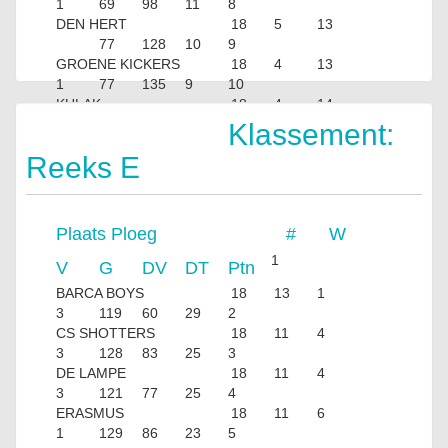
1
69
98
11
8
DEN HERT
18
5
13
77
128
10
9
GROENE KICKERS
18
4
13
1
77
135
9
10
KULAK
18
4
14
79
120
8
Klassement:
Reeks E
Plaats
Ploeg
#
W
1
V
G
DV
DT
Ptn
BARCA BOYS
18
13
1
3
119
60
29
2
CS SHOTTERS
18
11
4
3
128
83
25
3
DE LAMPE
18
11
4
3
121
77
25
4
ERASMUS
18
11
6
1
129
86
23
5