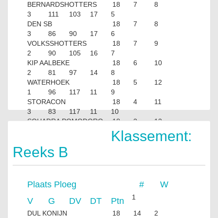
BERNARDSHOTTERS
18
7
8
3
111
103
17
5
DEN SB
18
7
8
3
86
90
17
6
VOLKSSHOTTERS
18
7
9
2
90
105
16
7
KIP AALBEKE
18
6
10
2
81
97
14
8
WATERHOEK
18
5
12
1
96
117
11
9
STORACON
18
4
11
3
83
117
11
10
SQUADRA POMODORO
18
2
12
4
75
118
8
Klassement:
Reeks B
Plaats
Ploeg
#
W
1
V
G
DV
DT
Ptn
DUL KONIJN
18
14
2