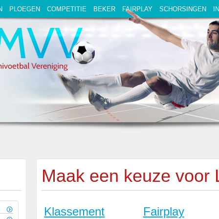
N
PLOEGEN
COMPETITIE
BEKER
FAIRPLAY
SCHORSINGEN
I
Maak een keuze voor 
Klassement
Fairplay