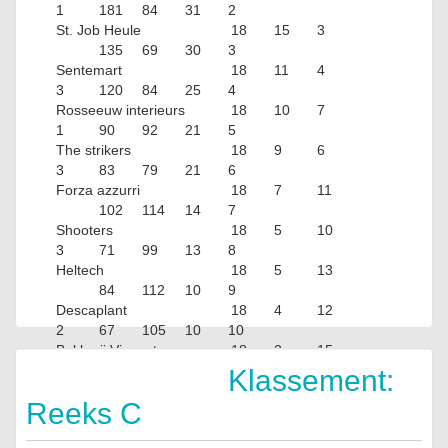
1
181
84
31
2
St. Job Heule
18
15
3
135
69
30
3
Sentemart
18
11
4
3
120
84
25
4
Rosseeuw interieurs
18
10
7
1
90
92
21
5
The strikers
18
9
6
3
83
79
21
6
Forza azzurri
18
7
11
102
114
14
7
Shooters
18
5
10
3
71
99
13
8
Heltech
18
5
13
84
112
10
9
Descaplant
18
4
12
2
67
105
10
10
Bakkerij Vincent
18
2
15
1
54
149
5
Klassement:
Reeks C