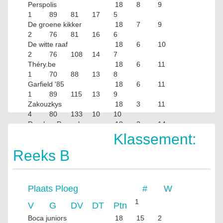
Perspolis
18
8
9
1
89
81
17
5
De groene kikker
18
7
9
2
76
81
16
6
De witte raaf
18
6
10
2
76
108
14
7
Théry.be
18
6
11
1
70
88
13
8
Garfield '85
18
6
11
1
89
115
13
9
Zakouzkys
18
3
11
4
80
133
10
10
Dranken Pauwels
18
3
14
1
68
141
7
Klassement:
Reeks B
Plaats
Ploeg
#
W
1
V
G
DV
DT
Ptn
Boca juniors
18
15
2