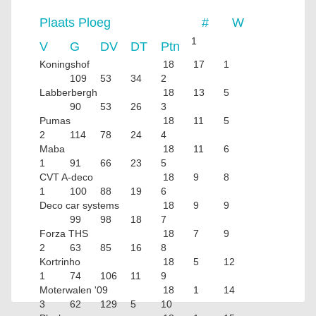
Plaats
Ploeg
#
W
1
V
G
DV
DT
Ptn
Koningshof
18
17
1
109
53
34
2
Labberbergh
18
13
5
90
53
26
3
Pumas
18
11
5
2
114
78
24
4
Maba
18
11
6
1
91
66
23
5
CVT A-deco
18
9
8
1
100
88
19
6
Deco car systems
18
9
9
99
98
18
7
Forza THS
18
7
9
2
63
85
16
8
Kortrinho
18
5
12
1
74
106
11
9
Moterwalen '09
18
1
14
3
62
129
5
10