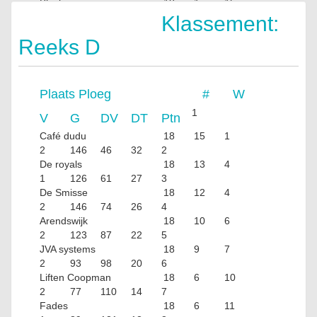
Blacks
18
1
15
2
50
96
4
Klassement:
Reeks D
Plaats
Ploeg
#
W
1
V
G
DV
DT
Ptn
Café dudu
18
15
1
2
146
46
32
2
De royals
18
13
4
1
126
61
27
3
De Smisse
18
12
4
2
146
74
26
4
Arendswijk
18
10
6
2
123
87
22
5
JVA systems
18
9
7
2
93
98
20
6
Liften Coopman
18
6
10
2
77
110
14
7
Fades
18
6
11