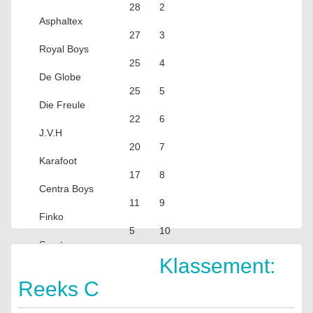
28
2
Asphaltex
27
3
Royal Boys
25
4
De Globe
25
5
Die Freule
22
6
J.V.H
20
7
Karafoot
17
8
Centra Boys
11
9
Finko
5
10
Sparta
FF
Klassement:
Reeks C