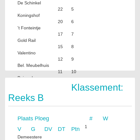
De Schinkel
22
5
Koningshof
20
6
't Fonteintje
17
7
Gold Rail
15
8
Valentino
12
9
Bel. Meubelhuis
11
10
Beiaard
FF
Klassement:
Reeks B
Plaats
Ploeg
#
W
1
V
G
DV
DT
Ptn
Demeestere