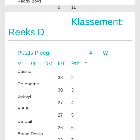
Reddy Boys
9
11
Willem Tell
Klassement:
FF
Reeks D
Plaats
Ploeg
#
W
1
V
G
DV
DT
Ptn
Casino
33
2
De Haerne
30
3
Beheyt
27
4
A.B.B
27
5
De Duif
26
6
Bruno Denijs