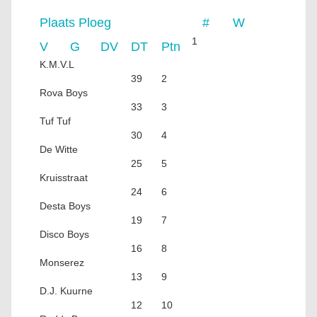
Plaats
Ploeg
#
W
1
V
G
DV
DT
Ptn
K.M.V.L
39
2
Rova Boys
33
3
Tuf Tuf
30
4
De Witte
25
5
Kruisstraat
24
6
Desta Boys
19
7
Disco Boys
16
8
Monserez
13
9
D.J. Kuurne
12
10