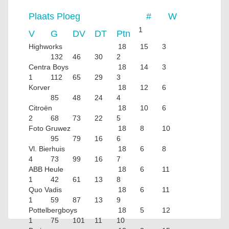
Plaats
Ploeg
#
W
1
V
G
DV
DT
Ptn
Highworks
18
15
3
132
46
30
2
Centra Boys
18
14
3
1
112
65
29
3
Korver
18
12
6
85
48
24
4
Citroën
18
10
6
2
68
73
22
5
Foto Gruwez
18
8
10
95
79
16
6
Vl. Bierhuis
18
6
8
4
73
99
16
7
ABB Heule
18
6
11
1
42
61
13
8
Quo Vadis
18
6
11
1
59
87
13
9
Pottelbergboys
18
5
12
1
75
101
11
10