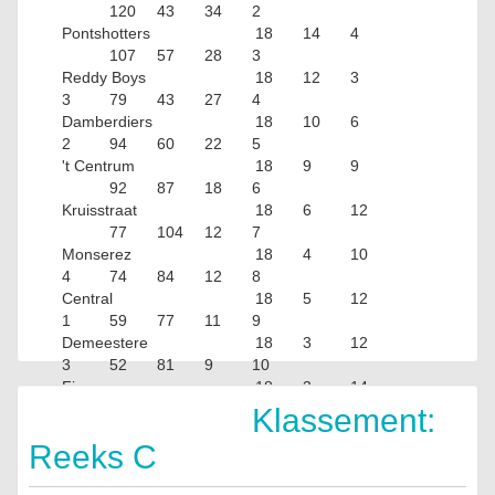
120
43
34
2
Pontshotters
18
14
4
107
57
28
3
Reddy Boys
18
12
3
3
79
43
27
4
Damberdiers
18
10
6
2
94
60
22
5
't Centrum
18
9
9
92
87
18
6
Kruisstraat
18
6
12
77
104
12
7
Monserez
18
4
10
4
74
84
12
8
Central
18
5
12
1
59
77
11
9
Demeestere
18
3
12
3
52
81
9
10
Figaro
18
3
14
1
42
160
7
Klassement:
Reeks C