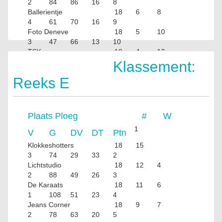
2
84
86
16
8
Ballerientje
18
6
8
4
61
70
16
9
Foto Deneve
18
5
10
3
47
66
13
10
TSK
18
4
12
2
60
110
10
Klassement:
Reeks E
Plaats
Ploeg
#
W
1
V
G
DV
DT
Ptn
Klokkeshotters
18
15
3
74
29
33
2
Lichtstudio
18
12
4
2
88
49
26
3
De Karaats
18
11
6
1
108
51
23
4
Jeans Corner
18
9
7
2
78
63
20
5