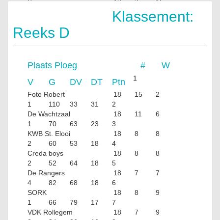
Bariseau
18
3
15
44
126
6
Klassement:
Reeks D
Plaats
Ploeg
#
W
1
V
G
DV
DT
Ptn
Foto Robert
18
15
2
1
110
33
31
2
De Wachtzaal
18
11
6
1
70
63
23
3
KWB St. Elooi
18
8
8
2
60
53
18
4
Creda boys
18
8
8
2
52
64
18
5
De Rangers
18
7
7
4
82
68
18
6
SORK
18
8
9
1
66
79
17
7
VDK Rollegem
18
7
9