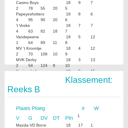
Casino Boys
18
9
7
2
78
55
20
5
Papeyeshotters
18
8
6
4
95
90
20
6
't Voske
18
7
7
4
63
82
18
7
Vandepeene
18
5
12
1
64
89
11
8
MV 't Kroontje
18
4
12
2
70
108
10
9
MVK Derby
18
3
13
2
54
124
8
10
Koningshof
18
2
15
1
56
102
5
Klassement:
Reeks B
Plaats
Ploeg
#
W
1
V
G
DV
DT
Ptn
Mazda-VD Borre
18
17
1