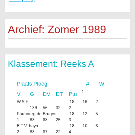
Archief: Zomer 1989
Klassement: Reeks A
Plaats
Ploeg
#
W
1
V
G
DV
DT
Ptn
W.S.F
18
16
2
139
56
32
2
Faubourg de Bruges
18
12
5
1
83
68
25
3
E.T.V. boys
18
10
6
2
83
67
22
4