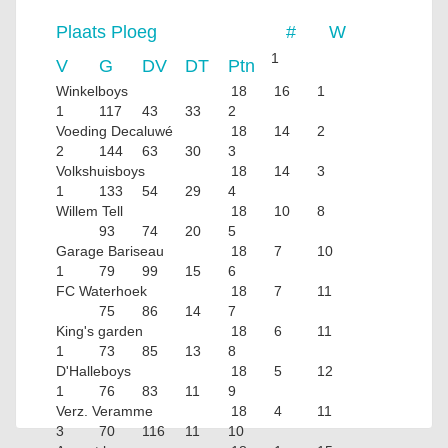
Plaats
Ploeg
#
W
1
V
G
DV
DT
Ptn
Winkelboys
18
16
1
1
117
43
33
2
Voeding Decaluwé
18
14
2
2
144
63
30
3
Volkshuisboys
18
14
3
1
133
54
29
4
Willem Tell
18
10
8
93
74
20
5
Garage Bariseau
18
7
10
1
79
99
15
6
FC Waterhoek
18
7
11
75
86
14
7
King's garden
18
6
11
1
73
85
13
8
D'Halleboys
18
5
12
1
76
83
11
9
Verz. Veramme
18
4
11
3
70
116
11
10