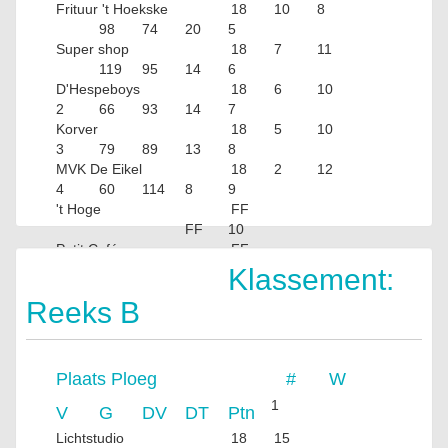
Frituur 't Hoekske
18
10
8
98
74
20
5
Super shop
18
7
11
119
95
14
6
D'Hespeboys
18
6
10
2
66
93
14
7
Korver
18
5
10
3
79
89
13
8
MVK De Eikel
18
2
12
4
60
114
8
9
't Hoge
FF
FF
10
Petit Café
FF
FF
Klassement:
Reeks B
Plaats
Ploeg
#
W
1
V
G
DV
DT
Ptn
Lichtstudio
18
15