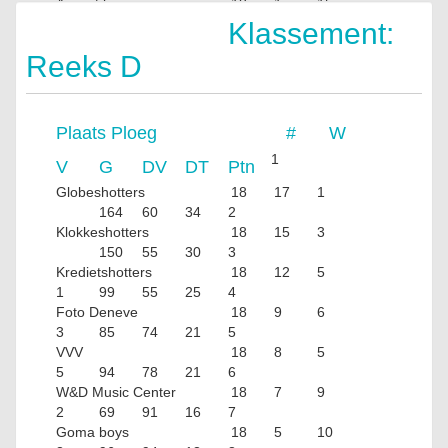
Accent boys
18
1
15
2
48
205
4
Klassement:
Reeks D
Plaats
Ploeg
#
W
1
V
G
DV
DT
Ptn
Globeshotters
18
17
1
164
60
34
2
Klokkeshotters
18
15
3
150
55
30
3
Kredietshotters
18
12
5
1
99
55
25
4
Foto Deneve
18
9
6
3
85
74
21
5
VVV
18
8
5
5
94
78
21
6
W&D Music Center
18
7
9
2
69
91
16
7
Goma boys
18
5
10