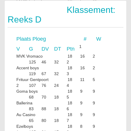
FC Waterhoek
18
5
11
2
73
95
12
Klassement:
Reeks D
Plaats
Ploeg
#
W
1
V
G
DV
DT
Ptn
MVK Vromaco
18
16
2
125
46
32
2
Accent boys
18
16
2
119
67
32
3
Frituur Gentpoort
18
11
5
2
107
76
24
4
Goma boys
18
9
9
68
70
18
5
Ballerina
18
9
9
83
88
18
6
Au Casino
18
9
9
65
80
18
7
Ezelboys
18
8
9