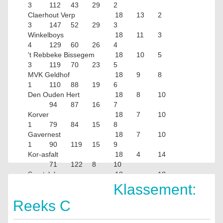
3
112
43
29
2
Claerhout Verp
18
13
2
3
147
52
29
3
Winkelboys
18
11
3
4
129
60
26
4
't Rebbeke Bissegem
18
10
5
3
119
70
23
5
MVK Geldhof
18
9
8
1
110
88
19
6
Den Ouden Hert
18
8
10
94
87
16
7
Korver
18
7
10
1
79
84
15
8
Gavernest
18
7
10
1
90
119
15
9
Kor-asfalt
18
4
14
71
122
8
10
Sportclub
18
18
45
271
Klassement:
Reeks C