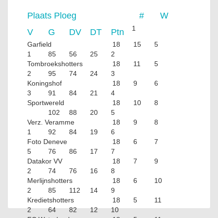
Plaats
Ploeg
#
W
1
V
G
DV
DT
Ptn
Garfield
18
15
5
1
85
56
25
2
Tombroekshotters
18
11
5
2
95
74
24
3
Koningshof
18
9
6
3
91
84
21
4
Sportwereld
18
10
8
102
88
20
5
Verz. Veramme
18
9
8
1
92
84
19
6
Foto Deneve
18
6
7
5
76
86
17
7
Datakor VV
18
7
9
2
74
76
16
8
Merlijnshotters
18
6
10
2
85
112
14
9
Kredietshotters
18
5
11
2
64
82
12
10