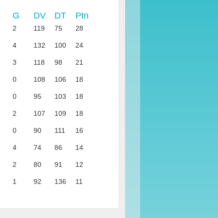
G
DV
DT
Ptn
2
119
75
28
4
132
100
24
3
118
98
21
0
108
106
18
0
95
103
18
2
107
109
18
0
90
111
16
4
74
86
14
2
80
91
12
1
92
136
11