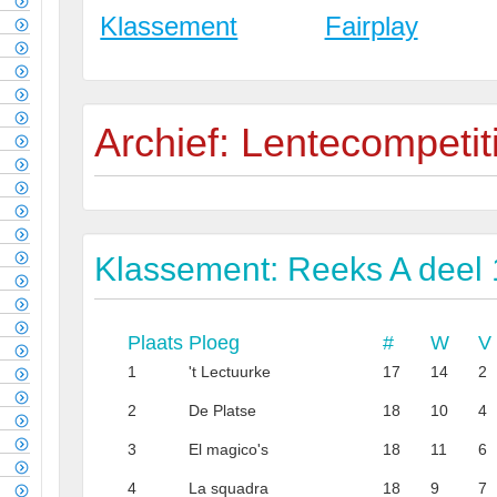
Klassement
Fairplay
Archief: Lentecompetit
Klassement: Reeks A deel 
Plaats
Ploeg
#
W
V
1
't Lectuurke
17
14
2
2
De Platse
18
10
4
3
El magico's
18
11
6
4
La squadra
18
9
7