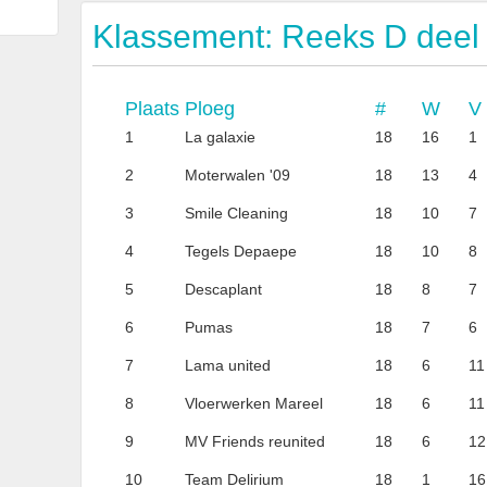
Klassement: Reeks D deel
Plaats
Ploeg
#
W
V
1
La galaxie
18
16
1
2
Moterwalen '09
18
13
4
3
Smile Cleaning
18
10
7
4
Tegels Depaepe
18
10
8
5
Descaplant
18
8
7
6
Pumas
18
7
6
7
Lama united
18
6
11
8
Vloerwerken Mareel
18
6
11
9
MV Friends reunited
18
6
12
10
Team Delirium
18
1
16