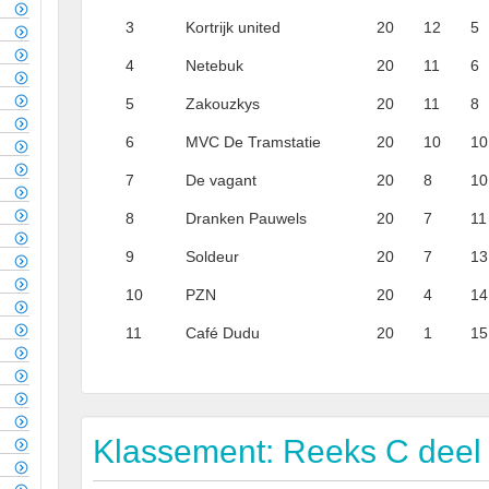
3
Kortrijk united
20
12
5
4
Netebuk
20
11
6
5
Zakouzkys
20
11
8
6
MVC De Tramstatie
20
10
10
7
De vagant
20
8
10
8
Dranken Pauwels
20
7
11
9
Soldeur
20
7
13
10
PZN
20
4
14
11
Café Dudu
20
1
15
Klassement: Reeks C deel