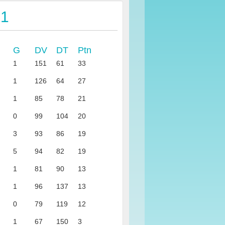
 1
G
DV
DT
Ptn
1
151
61
33
1
126
64
27
1
85
78
21
0
99
104
20
3
93
86
19
5
94
82
19
1
81
90
13
1
96
137
13
0
79
119
12
1
67
150
3