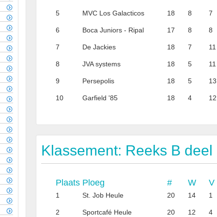
5
MVC Los Galacticos
18
8
7
6
Boca Juniors - Ripal
17
8
8
7
De Jackies
18
7
11
8
JVA systems
18
5
11
9
Persepolis
18
5
13
10
Garfield '85
18
4
12
Klassement: Reeks B deel
Plaats
Ploeg
#
W
V
1
St. Job Heule
20
14
1
2
Sportcafé Heule
20
12
4