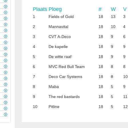
Plaats
Ploeg
#
W
V
1
Fields of Gold
18
13
3
2
Mannavital
18
10
4
3
CVT A-Deco
18
9
6
4
De kapelle
18
9
9
5
De witte raaf
18
9
9
6
MVC Red Bull Team
18
8
8
7
Deco Car Systems
18
8
10
8
Maba
18
5
9
9
The red bastards
18
5
11
10
Pitline
18
5
12