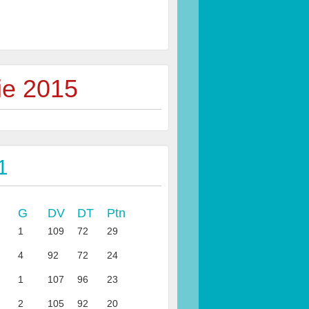
ie 2015
1
G
DV
DT
Ptn
1
109
72
29
4
92
72
24
1
107
96
23
2
105
92
20