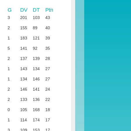
G
DV
DT
Ptn
3
201
103
43
2
155
89
40
1
183
121
39
5
141
92
35
2
137
139
28
1
143
134
27
1
134
146
27
2
146
141
24
2
133
136
22
0
105
168
18
1
114
174
17
3
109
153
17