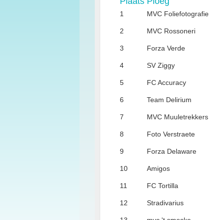
Plaats
Ploeg
1
MVC Foliefotografie
2
MVC Rossoneri
3
Forza Verde
4
SV Ziggy
5
FC Accuracy
6
Team Delirium
7
MVC Muuletrekkers
8
Foto Verstraete
9
Forza Delaware
10
Amigos
11
FC Tortilla
12
Stradivarius