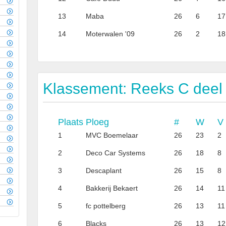
13
Maba
26
6
17
14
Moterwalen '09
26
2
18
Klassement: Reeks C deel
Plaats
Ploeg
#
W
V
1
MVC Boemelaar
26
23
2
2
Deco Car Systems
26
18
8
3
Descaplant
26
15
8
4
Bakkerij Bekaert
26
14
11
5
fc pottelberg
26
13
11
6
Blacks
26
13
12