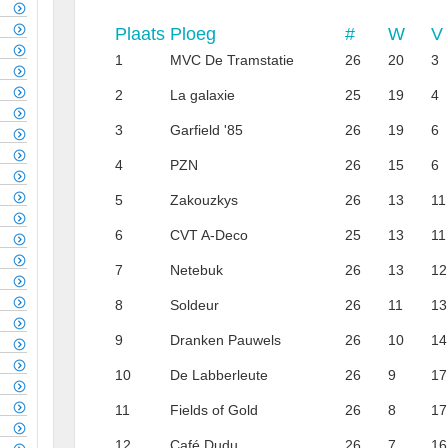
Plaats
Ploeg
#
W
V
1
MVC De Tramstatie
26
20
3
2
La galaxie
25
19
4
3
Garfield '85
26
19
6
4
PZN
26
15
6
5
Zakouzkys
26
13
11
6
CVT A-Deco
25
13
11
7
Netebuk
26
13
12
8
Soldeur
26
11
13
9
Dranken Pauwels
26
10
14
10
De Labberleute
26
9
17
11
Fields of Gold
26
8
17
12
Café Dudu
26
7
16