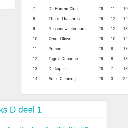
7
De Haerne Club
26
11
10
8
The red bastards
26
12
12
9
Rosseeuw interieurs
26
12
13
10
Omer Oliever
26
10
12
11
Pumas
26
8
15
12
Tegels Depaepe
26
8
15
13
De kapelle
26
7
16
14
Smile Cleaning
26
3
22
ks D deel 1