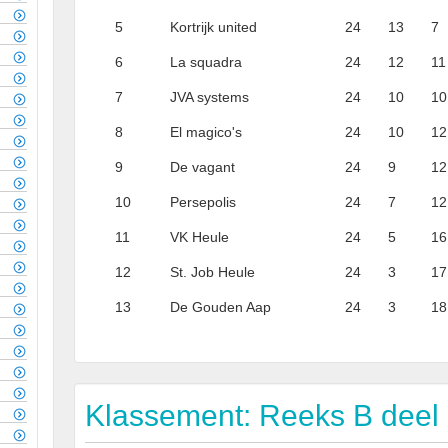
5
Kortrijk united
24
13
7
6
La squadra
24
12
11
7
JVA systems
24
10
10
8
El magico's
24
10
12
9
De vagant
24
9
12
10
Persepolis
24
7
12
11
VK Heule
24
5
16
12
St. Job Heule
24
3
17
13
De Gouden Aap
24
3
18
Klassement: Reeks B deel