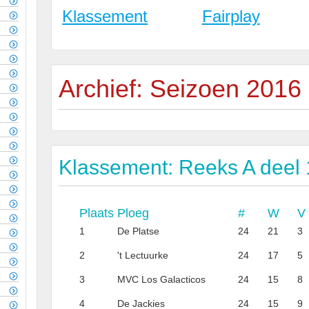
Klassement
Fairplay
Archief: Seizoen 2016
Klassement: Reeks A deel 
Plaats
Ploeg
#
W
V
1
De Platse
24
21
3
2
't Lectuurke
24
17
5
3
MVC Los Galacticos
24
15
8
4
De Jackies
24
15
9