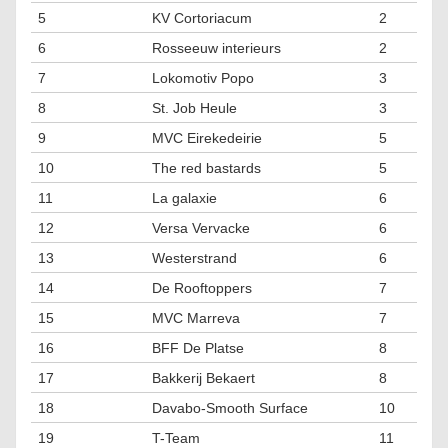
5
KV Cortoriacum
2
6
Rosseeuw interieurs
2
7
Lokomotiv Popo
3
8
St. Job Heule
3
9
MVC Eirekedeirie
5
10
The red bastards
5
11
La galaxie
6
12
Versa Vervacke
6
13
Westerstrand
6
14
De Rooftoppers
7
15
MVC Marreva
7
16
BFF De Platse
8
17
Bakkerij Bekaert
8
18
Davabo-Smooth Surface
10
19
T-Team
11