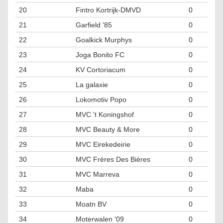
20
Fintro Kortrijk-DMVD
0
21
Garfield '85
0
22
Goalkick Murphys
0
23
Joga Bonito FC
0
24
KV Cortoriacum
0
25
La galaxie
0
26
Lokomotiv Popo
0
27
MVC 't Koningshof
0
28
MVC Beauty & More
0
29
MVC Eirekedeirie
0
30
MVC Frères Des Bières
0
31
MVC Marreva
0
32
Maba
0
33
Moatn BV
0
34
Moterwalen '09
0