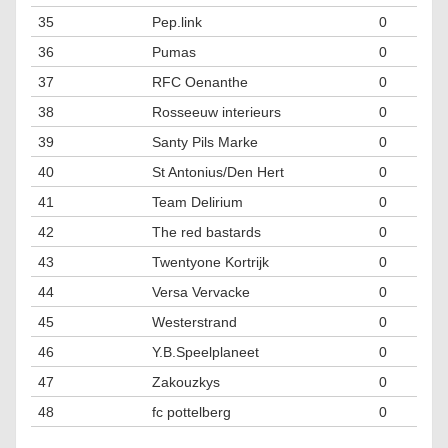
35
Pep.link
0
36
Pumas
0
37
RFC Oenanthe
0
38
Rosseeuw interieurs
0
39
Santy Pils Marke
0
40
St Antonius/Den Hert
0
41
Team Delirium
0
42
The red bastards
0
43
Twentyone Kortrijk
0
44
Versa Vervacke
0
45
Westerstrand
0
46
Y.B.Speelplaneet
0
47
Zakouzkys
0
48
fc pottelberg
0