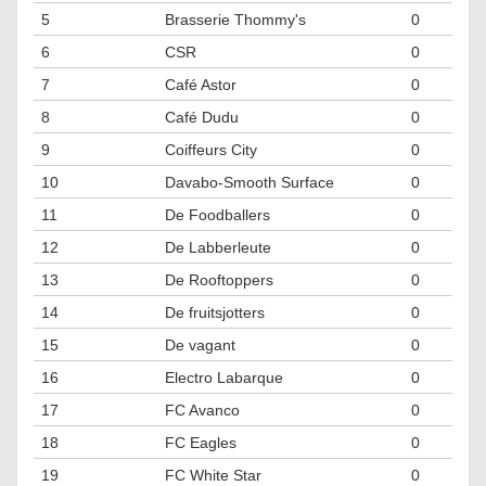
5
Brasserie Thommy's
0
6
CSR
0
7
Café Astor
0
8
Café Dudu
0
9
Coiffeurs City
0
10
Davabo-Smooth Surface
0
11
De Foodballers
0
12
De Labberleute
0
13
De Rooftoppers
0
14
De fruitsjotters
0
15
De vagant
0
16
Electro Labarque
0
17
FC Avanco
0
18
FC Eagles
0
19
FC White Star
0