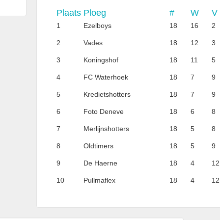
Plaats
Ploeg
#
W
V
1
Ezelboys
18
16
2
2
Vades
18
12
3
3
Koningshof
18
11
5
4
FC Waterhoek
18
7
9
5
Kredietshotters
18
7
9
6
Foto Deneve
18
6
8
7
Merlijnshotters
18
5
8
8
Oldtimers
18
5
9
9
De Haerne
18
4
12
10
Pullmaflex
18
4
12