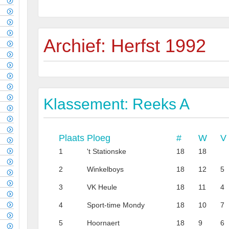
Archief: Herfst 1992
Klassement: Reeks A
Plaats
Ploeg
#
W
V
1
't Stationske
18
18
2
Winkelboys
18
12
5
3
VK Heule
18
11
4
4
Sport-time Mondy
18
10
7
5
Hoornaert
18
9
6