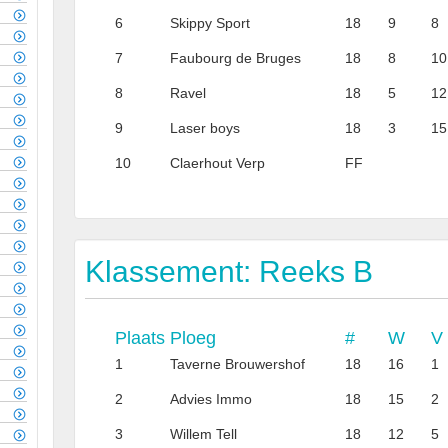
6
Skippy Sport
18
9
8
7
Faubourg de Bruges
18
8
10
8
Ravel
18
5
12
9
Laser boys
18
3
15
10
Claerhout Verp
FF
Klassement: Reeks B
Plaats
Ploeg
#
W
V
1
Taverne Brouwershof
18
16
1
2
Advies Immo
18
15
2
3
Willem Tell
18
12
5