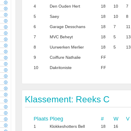
4
Den Ouden Hert
18
10
7
5
Saey
18
10
8
6
Garage Desschans
18
7
11
7
MVC Beheyt
18
5
13
8
Uurwerken Merlier
18
5
13
9
Coiffure Nathalie
FF
10
Dakritoniste
FF
Klassement: Reeks C
Plaats
Ploeg
#
W
V
1
Klokkeshotters Bell
18
16