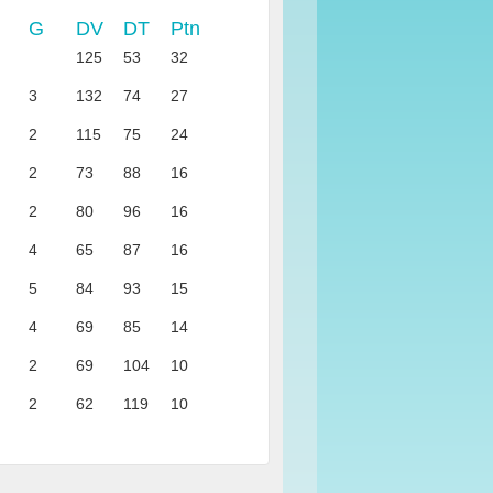
G
DV
DT
Ptn
125
53
32
3
132
74
27
2
115
75
24
2
73
88
16
2
80
96
16
4
65
87
16
5
84
93
15
4
69
85
14
2
69
104
10
2
62
119
10