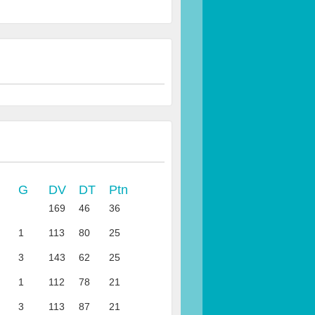
G
DV
DT
Ptn
169
46
36
1
113
80
25
3
143
62
25
1
112
78
21
3
113
87
21