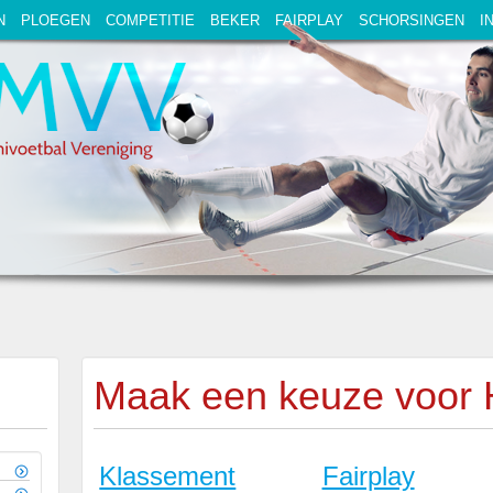
N
PLOEGEN
COMPETITIE
BEKER
FAIRPLAY
SCHORSINGEN
I
Maak een keuze voor 
Klassement
Fairplay