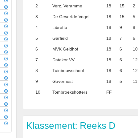
2
Verz. Veramme
18
15
2
3
De Geverfde Vogel
18
15
5
4
Libretto
18
9
8
5
Garfield
18
7
6
6
MVK Geldhof
18
6
10
7
Datakor VV
18
6
12
8
Tuinbouwschool
18
6
12
9
Gavernest
18
5
11
10
Tombroekshotters
FF
Klassement: Reeks D