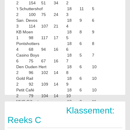
2
154
51
34
2
't Schuttershof
18
11
5
2
100
75
24
3
San. Devos
18
9
6
3
114
107
21
4
KB Moen
18
8
9
1
98
117
17
5
Pontshotters
18
6
8
4
68
94
16
6
Casino Boys
18
5
7
6
75
67
16
7
Den Ouden Hert
18
6
10
2
96
102
14
8
Gold Rail
18
6
10
2
92
109
14
9
Petit Café
18
6
10
2
79
104
14
10
MVC Gilbert
18
3
11
4
71
121
10
Klassement:
Reeks C