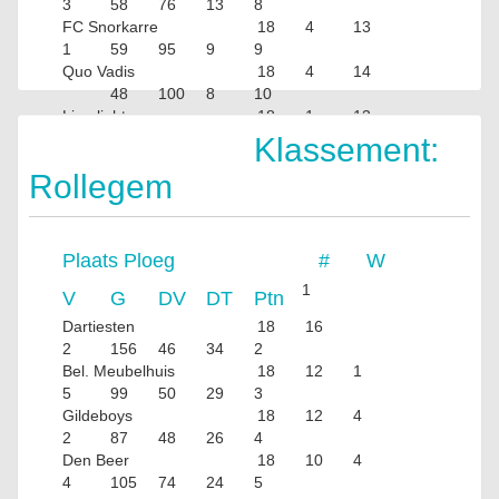
3
58
76
13
8
FC Snorkarre
18
4
13
1
59
95
9
9
Quo Vadis
18
4
14
48
100
8
10
Limelight
18
1
13
4
38
104
6
Klassement:
Rollegem
Plaats
Ploeg
#
W
1
V
G
DV
DT
Ptn
Dartiesten
18
16
2
156
46
34
2
Bel. Meubelhuis
18
12
1
5
99
50
29
3
Gildeboys
18
12
4
2
87
48
26
4
Den Beer
18
10
4
4
105
74
24
5