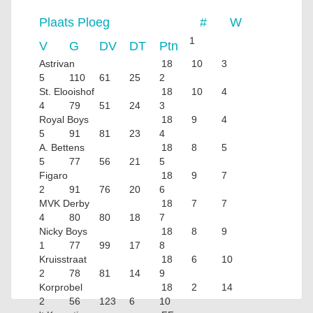
Plaats
Ploeg
#
W
1
V
G
DV
DT
Ptn
Astrivan
18
10
3
5
110
61
25
2
St. Elooishof
18
10
4
4
79
51
24
3
Royal Boys
18
9
4
5
91
81
23
4
A. Bettens
18
8
5
5
77
56
21
5
Figaro
18
9
7
2
91
76
20
6
MVK Derby
18
7
7
4
80
80
18
7
Nicky Boys
18
8
9
1
77
99
17
8
Kruisstraat
18
6
10
2
78
81
14
9
Korprobel
18
2
14
2
56
123
6
10