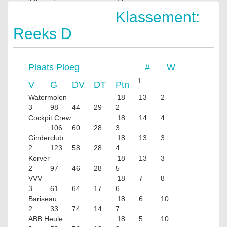
't Kroontje
FF
FF
Klassement:
Reeks D
Plaats
Ploeg
#
W
1
V
G
DV
DT
Ptn
Watermolen
18
13
2
3
98
44
29
2
Cockpit Crew
18
14
4
106
60
28
3
Ginderclub
18
13
3
2
123
58
28
4
Korver
18
13
3
2
97
46
28
5
VVV
18
7
8
3
61
64
17
6
Bariseau
18
6
10
2
33
74
14
7
ABB Heule
18
5
10