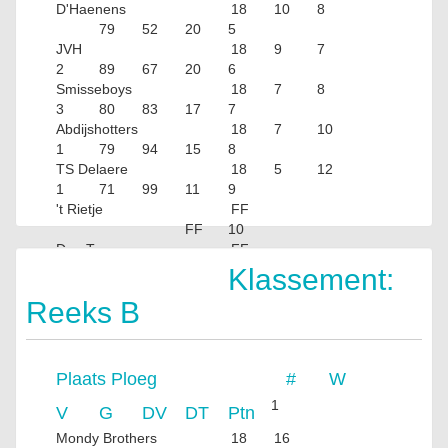
D'Haenens
18
10
8
79
52
20
5
JVH
18
9
7
2
89
67
20
6
Smisseboys
18
7
8
3
80
83
17
7
Abdijshotters
18
7
10
1
79
94
15
8
TS Delaere
18
5
12
1
71
99
11
9
't Rietje
FF
FF
10
Den Tram
FF
FF
Klassement:
Reeks B
Plaats
Ploeg
#
W
1
V
G
DV
DT
Ptn
Mondy Brothers
18
16