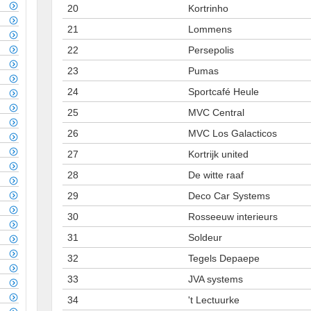
20
Kortrinho
21
Lommens
22
Persepolis
23
Pumas
24
Sportcafé Heule
25
MVC Central
26
MVC Los Galacticos
27
Kortrijk united
28
De witte raaf
29
Deco Car Systems
30
Rosseeuw interieurs
31
Soldeur
32
Tegels Depaepe
33
JVA systems
34
't Lectuurke