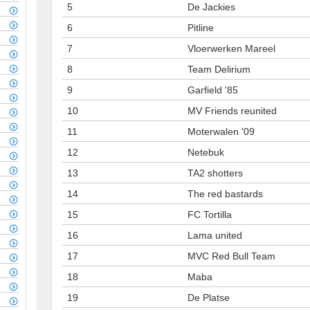
5
De Jackies
6
Pitline
7
Vloerwerken Mareel
8
Team Delirium
9
Garfield '85
10
MV Friends reunited
11
Moterwalen '09
12
Netebuk
13
TA2 shotters
14
The red bastards
15
FC Tortilla
16
Lama united
17
MVC Red Bull Team
18
Maba
19
De Platse