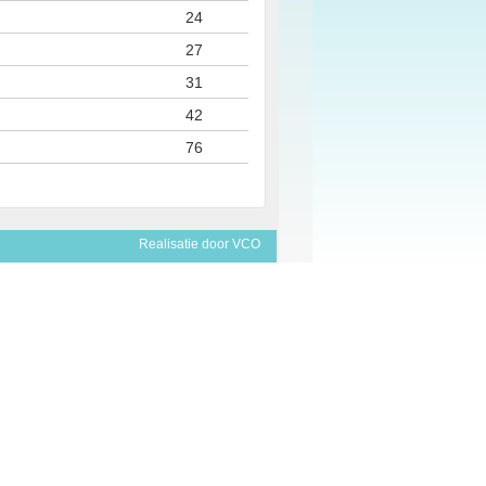
24
27
31
42
76
Realisatie door
VCO