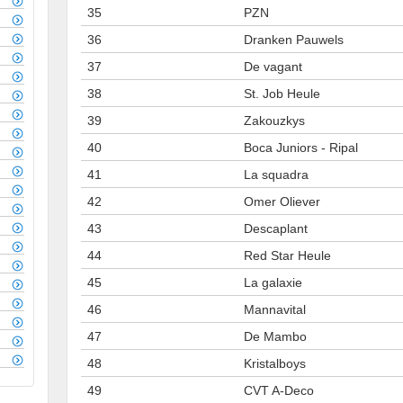
35
PZN
36
Dranken Pauwels
37
De vagant
38
St. Job Heule
39
Zakouzkys
40
Boca Juniors - Ripal
41
La squadra
42
Omer Oliever
43
Descaplant
44
Red Star Heule
45
La galaxie
46
Mannavital
47
De Mambo
48
Kristalboys
49
CVT A-Deco