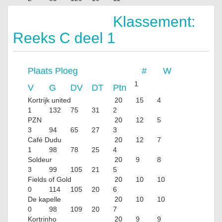
CVT A-Deco
20
2
14
Klassement:
4
59
115
8
Reeks C deel 1
Plaats
Ploeg
#
W
1
V
G
DV
DT
Ptn
Kortrijk united
20
15
4
1
132
75
31
2
PZN
20
12
5
3
94
65
27
3
Café Dudu
20
12
7
1
98
78
25
4
Soldeur
20
9
8
3
99
105
21
5
Fields of Gold
20
10
10
0
114
105
20
6
De kapelle
20
10
10
0
98
109
20
7
Kortrinho
20
9
9