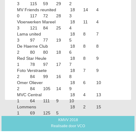
3
115
59
29
2
MV Friends reunited
18
14
4
0
117
72
28
3
Vloerwerken Mareel
18
11
4
3
121
84
25
4
Lama united
18
8
7
3
97
77
19
5
De Haerne Club
18
8
8
2
80
80
18
6
Red Star Heule
18
8
9
1
78
97
17
7
Foto Verstraete
18
7
9
2
84
99
16
8
Omer Oliever
18
6
10
2
84
105
14
9
MVC Central
18
4
13
1
64
111
9
10
Lommens
18
2
15
1
69
125
5
KMVV 2018
Realisatie door
VCO