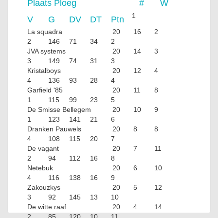
Plaats
Ploeg
#
W
1
V
G
DV
DT
Ptn
La squadra
20
16
2
2
146
71
34
2
JVA systems
20
14
3
3
149
74
31
3
Kristalboys
20
12
4
4
136
93
28
4
Garfield '85
20
11
8
1
115
99
23
5
De Smisse Bellegem
20
10
9
1
123
141
21
6
Dranken Pauwels
20
8
8
4
108
115
20
7
De vagant
20
7
11
2
94
112
16
8
Netebuk
20
6
10
4
116
138
16
9
Zakouzkys
20
5
12
3
92
145
13
10
De witte raaf
20
4
14
2
85
120
10
11