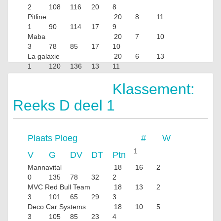
2
108
116
20
8
Pitline
20
8
11
1
90
114
17
9
Maba
20
7
10
3
78
85
17
10
La galaxie
20
6
13
1
120
136
13
11
Pumas
20
3
14
Klassement:
3
80
123
9
Reeks D deel 1
Plaats
Ploeg
#
W
1
V
G
DV
DT
Ptn
Mannavital
18
16
2
0
135
78
32
2
MVC Red Bull Team
18
13
2
3
101
65
29
3
Deco Car Systems
18
10
5
3
105
85
23
4