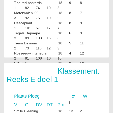
The red bastards
18
9
8
1
82
74
19
5
Moterwalen '09
18
8
7
3
92
75
19
6
Descaplant
18
8
9
1
101
67
17
7
Tegels Depaepe
18
6
9
3
89
103
15
8
Team Delirium
18
5
11
2
73
116
12
9
Rosseeuw interieurs
18
4
12
2
81
108
10
10
FC Tortilla
18
2
16
0
56
144
4
Klassement:
Reeks E deel 1
Plaats
Ploeg
#
W
1
V
G
DV
DT
Ptn
Smile Cleaning
18
13
2