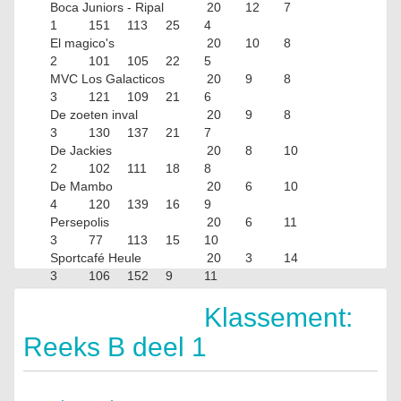
Boca Juniors - Ripal
20
12
7
1
151
113
25
4
El magico's
20
10
8
2
101
105
22
5
MVC Los Galacticos
20
9
8
3
121
109
21
6
De zoeten inval
20
9
8
3
130
137
21
7
De Jackies
20
8
10
2
102
111
18
8
De Mambo
20
6
10
4
120
139
16
9
Persepolis
20
6
11
3
77
113
15
10
Sportcafé Heule
20
3
14
3
106
152
9
11
St. Job Heule
20
2
14
Klassement:
4
100
148
8
Reeks B deel 1