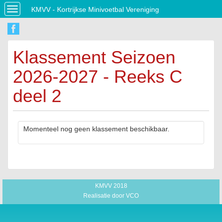
KMVV - Kortrijkse Minivoetbal Vereniging
Toggle
navigation
Klassement Seizoen
2026-2027 - Reeks C
deel 2
Momenteel nog geen klassement beschikbaar.
KMVV 2018
Realisatie door
VCO