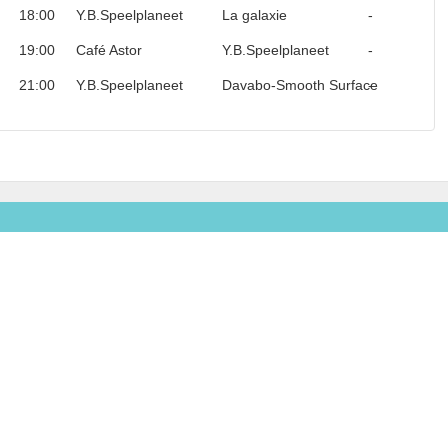
18:00
Y.B.Speelplaneet
La galaxie
-
19:00
Café Astor
Y.B.Speelplaneet
-
21:00
Y.B.Speelplaneet
Davabo-Smooth Surface
-