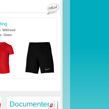
ting
: Wit/rood
e: Geen
Documenten