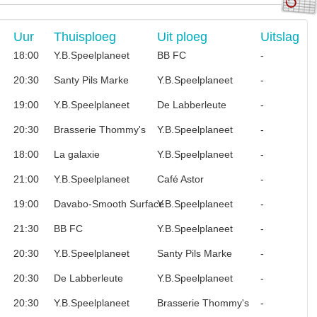
Uur
Thuisploeg
Uit ploeg
Uitslag
18:00
Y.B.Speelplaneet
BB FC
-
20:30
Santy Pils Marke
Y.B.Speelplaneet
-
19:00
Y.B.Speelplaneet
De Labberleute
-
20:30
Brasserie Thommy's
Y.B.Speelplaneet
-
18:00
La galaxie
Y.B.Speelplaneet
-
21:00
Y.B.Speelplaneet
Café Astor
-
19:00
Davabo-Smooth Surface
Y.B.Speelplaneet
-
21:30
BB FC
Y.B.Speelplaneet
-
20:30
Y.B.Speelplaneet
Santy Pils Marke
-
20:30
De Labberleute
Y.B.Speelplaneet
-
20:30
Y.B.Speelplaneet
Brasserie Thommy's
-