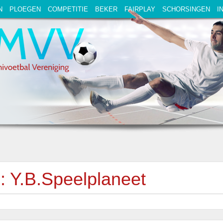
N
PLOEGEN
COMPETITIE
BEKER
FAIRPLAY
SCHORSINGEN
I
: Y.B.Speelplaneet