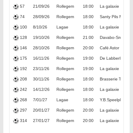
57
21/09/26
Rollegem
18:00
La galaxie
74
28/09/26
Rollegem
18:00
Santy Pils Marke
100
8/10/26
Lagae
18:00
La galaxie
128
19/10/26
Rollegem
21:00
Davabo-Smooth S
146
28/10/26
Rollegem
20:00
Café Astor
175
16/11/26
Rollegem
19:00
De Labberleute
192
23/11/26
Rollegem
19:00
La galaxie
208
30/11/26
Rollegem
18:00
Brasserie Thomm
242
14/12/26
Rollegem
18:00
La galaxie
268
7/01/27
Lagae
18:00
Y.B.Speelplaneet
297
20/01/27
Rollegem
20:00
La galaxie
314
27/01/27
Rollegem
20:00
La galaxie