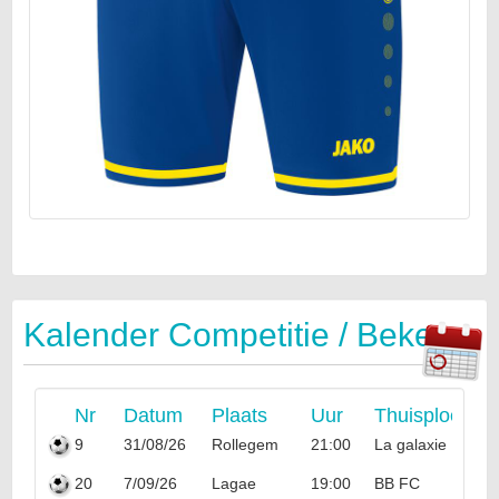
Kalender Competitie / Beker
Nr
Datum
Plaats
Uur
Thuisploeg
9
31/08/26
Rollegem
21:00
La galaxie
20
7/09/26
Lagae
19:00
BB FC