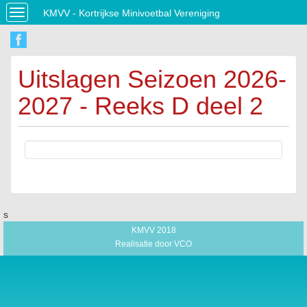
KMVV - Kortrijkse Minivoetbal Vereniging
Toggle
navigation
Uitslagen Seizoen 2026-
2027 - Reeks D deel 2
s
KMVV 2018
Realisatie door
VCO