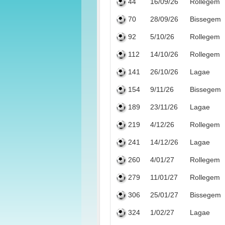
44
16/09/26
Rollegem
70
28/09/26
Bissegem
92
5/10/26
Rollegem
112
14/10/26
Rollegem
141
26/10/26
Lagae
154
9/11/26
Bissegem
189
23/11/26
Lagae
219
4/12/26
Rollegem
241
14/12/26
Lagae
260
4/01/27
Rollegem
279
11/01/27
Rollegem
306
25/01/27
Bissegem
324
1/02/27
Lagae