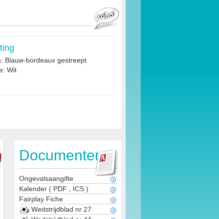
ting
n: Blauw-bordeaux gestreept
e: Wit
Documenten
Ongevalsaangifte
Kalender
(
PDF
,
ICS
)
Fairplay Fiche
Wedstrijdblad nr 27