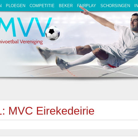
N
PLOEGEN
COMPETITIE
BEKER
FAIRPLAY
SCHORSINGEN
I
: MVC Eirekedeirie