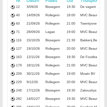
Nr
Datum
Plaats
Uur
Thuisploeg
12
3/09/26
Bissegem
19:30
De vagant
40
14/09/26
Rollegem
18:00
MVC Beauty & M
60
21/09/26
Rollegem
21:00
Twentyone Kortrij
71
28/09/26
Lagae
19:00
MVC Beauty & M
116
15/10/26
Bissegem
21:30
Bakkerij Bekaert
127
19/10/26
Rollegem
20:00
MVC Beauty & M
163
12/11/26
Bissegem
19:30
De Foodballers
179
18/11/26
Rollegem
21:00
MVC Beauty & M
209
30/11/26
Rollegem
19:00
Moatn BV
229
9/12/26
Rollegem
20:00
MVC Beauty & M
248
17/12/26
Bissegem
19:30
Zakouzkys
282
14/01/27
Bissegem
19:30
MVC Beauty & M
295
18/01/27
Rollegem
20:00
Goalkick Murphy