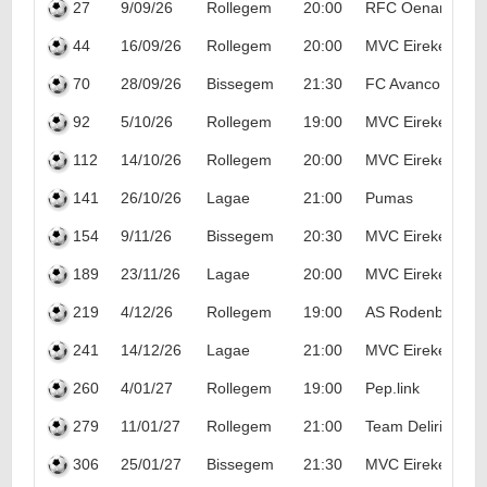
27
9/09/26
Rollegem
20:00
RFC Oenanthe
44
16/09/26
Rollegem
20:00
MVC Eirekedeirie
70
28/09/26
Bissegem
21:30
FC Avanco
92
5/10/26
Rollegem
19:00
MVC Eirekedeirie
112
14/10/26
Rollegem
20:00
MVC Eirekedeirie
141
26/10/26
Lagae
21:00
Pumas
154
9/11/26
Bissegem
20:30
MVC Eirekedeirie
189
23/11/26
Lagae
20:00
MVC Eirekedeirie
219
4/12/26
Rollegem
19:00
AS Rodenburg
241
14/12/26
Lagae
21:00
MVC Eirekedeirie
260
4/01/27
Rollegem
19:00
Pep.link
279
11/01/27
Rollegem
21:00
Team Delirium
306
25/01/27
Bissegem
21:30
MVC Eirekedeirie