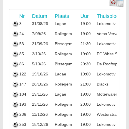
Nr
Datum
Plaats
Uur
Thuisploeg
3
31/08/26
Lagae
19:00
Lokomotiv Popo
24
7/09/26
Rollegem
19:00
Versa Vervacke
53
21/09/26
Bissegem
21:30
Lokomotiv Popo
85
2/10/26
Rollegem
19:00
FC White Star
86
5/10/26
Bissegem
20:30
De Rooftoppers
122
19/10/26
Lagae
19:00
Lokomotiv Popo
147
28/10/26
Rollegem
21:00
Blacks
184
19/11/26
Lagae
19:00
Moterwalen '09
193
23/11/26
Rollegem
20:00
Lokomotiv Popo
236
11/12/26
Rollegem
19:00
Westerstrand
253
18/12/26
Rollegem
19:00
Lokomotiv Popo