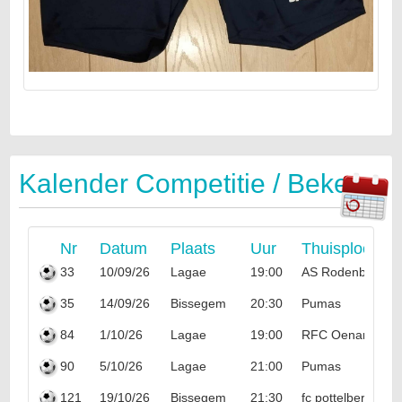
Kalender Competitie / Beker
Nr
Datum
Plaats
Uur
Thuisploeg
33
10/09/26
Lagae
19:00
AS Rodenburg
35
14/09/26
Bissegem
20:30
Pumas
84
1/10/26
Lagae
19:00
RFC Oenanthe
90
5/10/26
Lagae
21:00
Pumas
121
19/10/26
Bissegem
21:30
fc pottelberg