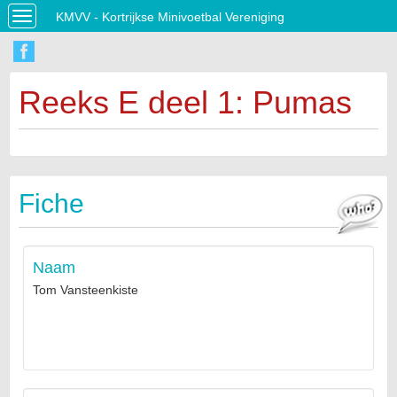
KMVV - Kortrijkse Minivoetbal Vereniging
Toggle
navigation
Reeks E deel 1: Pumas
Fiche
Naam
Tom Vansteenkiste