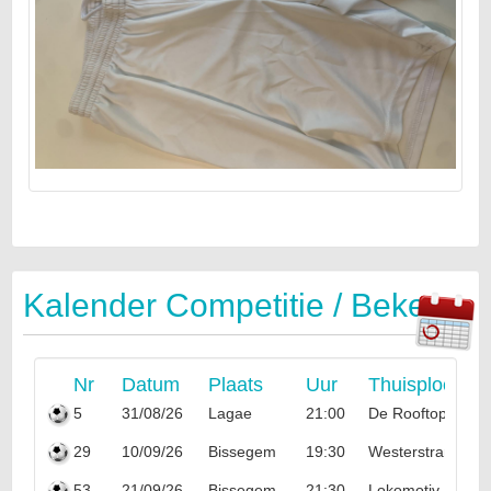
Kalender Competitie / Beker
Nr
Datum
Plaats
Uur
Thuisploeg
5
31/08/26
Lagae
21:00
De Rooftoppers
29
10/09/26
Bissegem
19:30
Westerstrand
53
21/09/26
Bissegem
21:30
Lokomotiv Popo