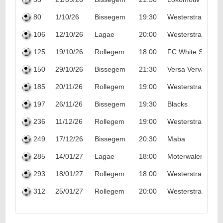
80
1/10/26
Bissegem
19:30
Westerstrand
106
12/10/26
Lagae
20:00
Westerstrand
125
19/10/26
Rollegem
18:00
FC White Star
150
29/10/26
Bissegem
21:30
Versa Vervacke
185
20/11/26
Rollegem
19:00
Westerstrand
197
26/11/26
Bissegem
19:30
Blacks
236
11/12/26
Rollegem
19:00
Westerstrand
249
17/12/26
Bissegem
20:30
Maba
285
14/01/27
Lagae
18:00
Moterwalen '09
293
18/01/27
Rollegem
18:00
Westerstrand
312
25/01/27
Rollegem
20:00
Westerstrand