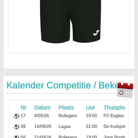
Kalender Competitie / Beker
Nr
Datum
Plaats
Uur
Thuisploeg
17
4/09/26
Rollegem
19:00
FC Eagles
39
14/09/26
Lagae
21:00
De fruitsjotters
58
21/09/26
Rollegem
19:00
Joga Bonito FC