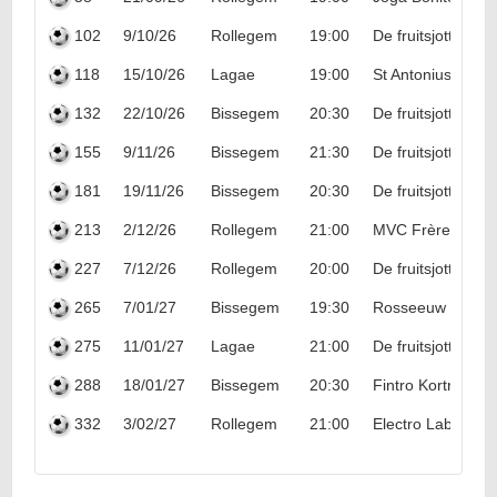
102
9/10/26
Rollegem
19:00
De fruitsjotters
118
15/10/26
Lagae
19:00
St Antonius/Den 
132
22/10/26
Bissegem
20:30
De fruitsjotters
155
9/11/26
Bissegem
21:30
De fruitsjotters
181
19/11/26
Bissegem
20:30
De fruitsjotters
213
2/12/26
Rollegem
21:00
MVC Frères Des 
227
7/12/26
Rollegem
20:00
De fruitsjotters
265
7/01/27
Bissegem
19:30
Rosseeuw interie
275
11/01/27
Lagae
21:00
De fruitsjotters
288
18/01/27
Bissegem
20:30
Fintro Kortrijk-D
332
3/02/27
Rollegem
21:00
Electro Labarque