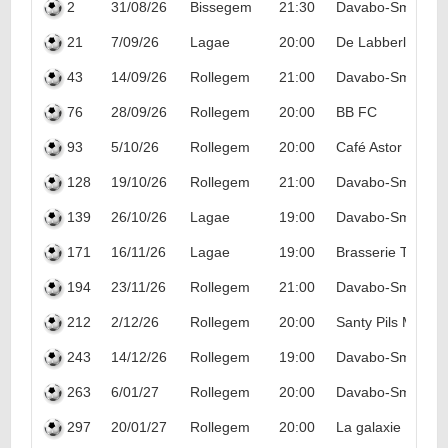
2
31/08/26
Bissegem
21:30
Davabo-Smooth S
21
7/09/26
Lagae
20:00
De Labberleute
43
14/09/26
Rollegem
21:00
Davabo-Smooth S
76
28/09/26
Rollegem
20:00
BB FC
93
5/10/26
Rollegem
20:00
Café Astor
128
19/10/26
Rollegem
21:00
Davabo-Smooth S
139
26/10/26
Lagae
19:00
Davabo-Smooth S
171
16/11/26
Lagae
19:00
Brasserie Thomm
194
23/11/26
Rollegem
21:00
Davabo-Smooth S
212
2/12/26
Rollegem
20:00
Santy Pils Marke
243
14/12/26
Rollegem
19:00
Davabo-Smooth S
263
6/01/27
Rollegem
20:00
Davabo-Smooth S
297
20/01/27
Rollegem
20:00
La galaxie